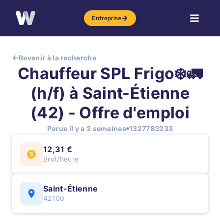
Entreprise
Revenir à la recherche
Chauffeur SPL Frigo❄️🚛
(h/f) à Saint-Étienne
(42) - Offre d'emploi
Parue il y a 2 semaines
1327783233
12,31 €
Brut/heure
Saint-Étienne
42100