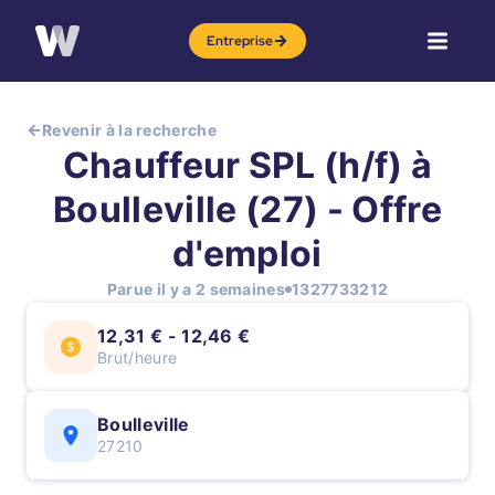
Entreprise
Revenir à la recherche
Chauffeur SPL (h/f) à
Boulleville (27) - Offre
d'emploi
Parue il y a 2 semaines
1327733212
12,31 € - 12,46 €
Brut/heure
Boulleville
27210