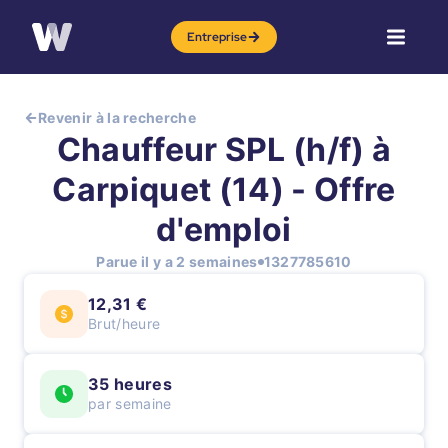
Entreprise
Revenir à la recherche
Chauffeur SPL (h/f) à
Carpiquet (14) - Offre
d'emploi
Parue il y a 2 semaines
1327785610
12,31 €
Brut/heure
35 heures
par semaine