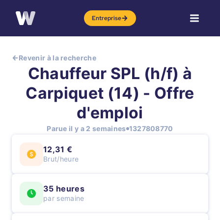
Entreprise
Revenir à la recherche
Chauffeur SPL (h/f) à
Carpiquet (14) - Offre
d'emploi
Parue il y a 2 semaines
1327808770
12,31 €
Brut/heure
35 heures
par semaine