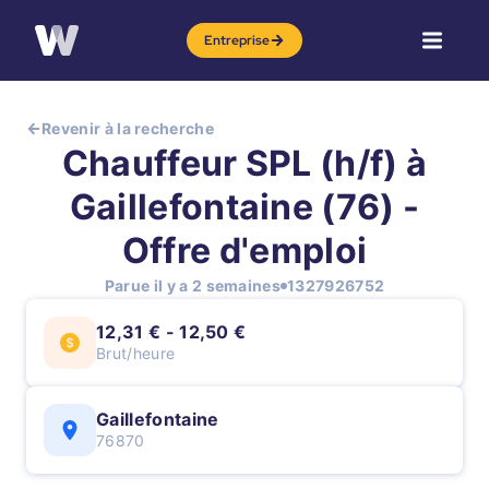
Entreprise
Revenir à la recherche
Chauffeur SPL (h/f) à
Gaillefontaine (76) -
Offre d'emploi
Parue il y a 2 semaines
1327926752
12,31 € - 12,50 €
Brut/heure
Gaillefontaine
76870