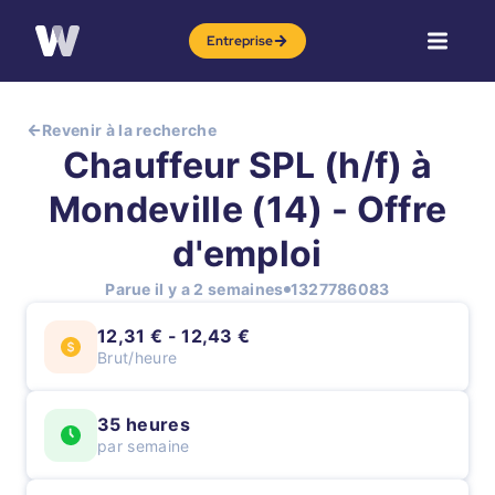
Entreprise
Revenir à la recherche
Chauffeur SPL (h/f) à
Mondeville (14) - Offre
d'emploi
Parue il y a 2 semaines
1327786083
12,31 € - 12,43 €
Brut/heure
35 heures
par semaine