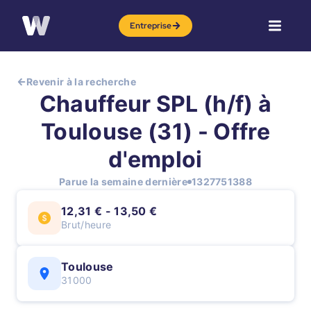
Entreprise
Revenir à la recherche
Chauffeur SPL (h/f) à
Toulouse (31) - Offre
d'emploi
Parue la semaine dernière
1327751388
12,31 € - 13,50 €
Brut/heure
Toulouse
31000