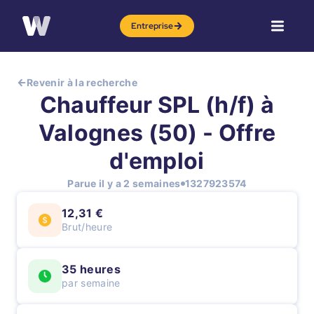
Entreprise
Revenir à la recherche
Chauffeur SPL (h/f) à
Valognes (50) - Offre
d'emploi
Parue il y a 2 semaines
1327923574
12,31 €
Brut/heure
35 heures
par semaine