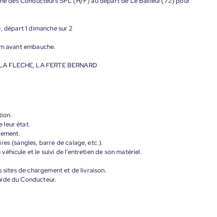
rche des Conducteurs SPL (H/F) au départ de Le Bailleul (72) pour
, départ 1 dimanche sur 2
rim avant embauche.
UL, LA FLECHE, LA FERTE BERNARD
tion.
leur état.
gement.
es (sangles, barre de calage, etc.).
hicule et le suivi de l’entretien de son matériel.
s sites de chargement et de livraison.
uide du Conducteur.