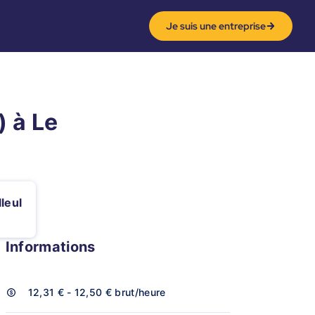
Je suis une entreprise
 à Le
lleul
Informations
12,31 € - 12,50 €
brut/heure