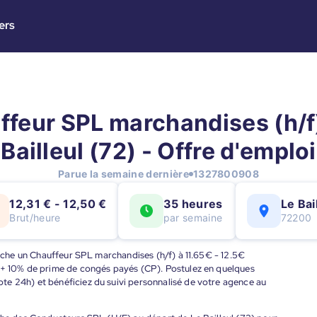
ers
ffeur SPL marchandises (h/f)
Bailleul (72) - Offre d'emploi
Parue la semaine dernière
1327800908
12,31 € - 12,50 €
35 heures
Le Bai
Brut/heure
par semaine
72200
herche un Chauffeur SPL marchandises (h/f) à 11.65€ - 12.5€
) + 10% de prime de congés payés (CP). Postulez en quelques
e 24h) et bénéficiez du suivi personnalisé de votre agence au