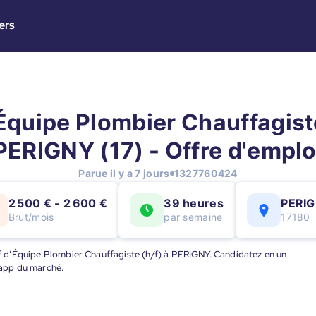
ers
Équipe Plombier Chauffagiste
PERIGNY (17) - Offre d'emplo
Parue il y a 7 jours
1327760424
2 500 € - 2 600 €
39 heures
PERI
Brut/mois
par semaine
17180
hef d’Équipe Plombier Chauffagiste (h/f) à PERIGNY. Candidatez en un
e app du marché.