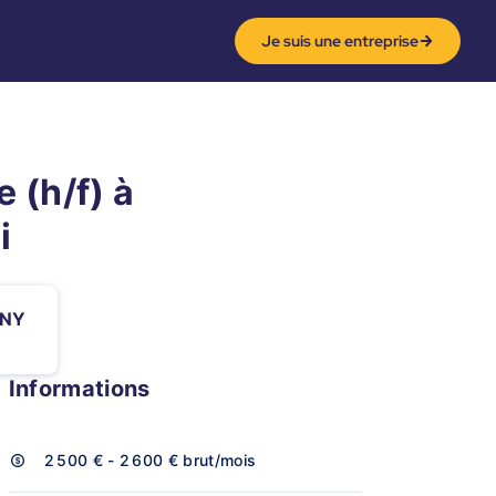
Je suis une entreprise
 (h/f) à
i
GNY
Informations
2 500 € - 2 600 €
brut/mois