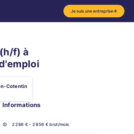
Je suis une entreprise
(h/f) à
d'emploi
n-Cotentin
Informations
2 286 € - 2 856 €
brut/mois