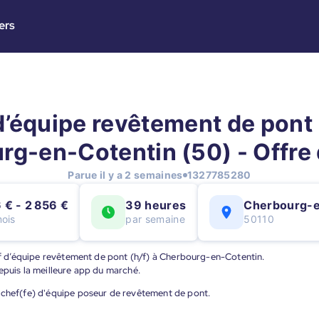
ers
’équipe revêtement de pont 
rg-en-Cotentin (50) - Offre 
Parue il y a 2 semaines
1327785280
 € - 2 856 €
39 heures
Cherbourg-e
mois
par semaine
50110
hef d’équipe revêtement de pont (h/f) à Cherbourg-en-Cotentin.
epuis la meilleure app du marché.
 chef(fe) d'équipe poseur de revêtement de pont.