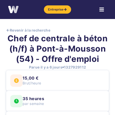
Entreprise
Revenir à la recherche
Chef de centrale à béton
(h/f) à Pont-à-Mousson
(54) - Offre d'emploi
Parue il y a 6 jours
1327929112
15,00 €
Brut/heure
35 heures
par semaine