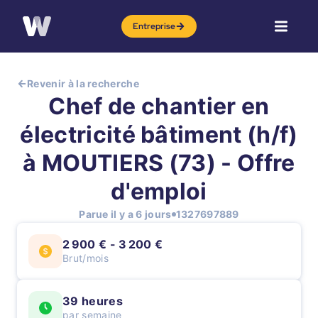
Entreprise
Revenir à la recherche
Chef de chantier en
électricité bâtiment (h/f)
à MOUTIERS (73) - Offre
d'emploi
Parue il y a 6 jours
1327697889
2 900 € - 3 200 €
Brut/mois
39 heures
par semaine