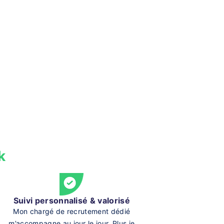
k
Suivi personnalisé & valorisé
Mon chargé de recrutement dédié
m’accompagne au jour le jour. Plus je