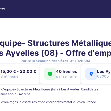
ers
quipe- Structures Métallique
s Ayvelles (08) - Offre d'emp
Parue la semaine dernière
1327926584
15,00 € - 20,00 €
40 heures
Les Ay
Brut/heure
par semaine
08000
ef d'équipe- Structures Métalliques (h/f) à Les Ayvelles. Candidatez
illeure app du marché.
e d'ouvrages, d'ossatures et de charpentes métalliques en France,