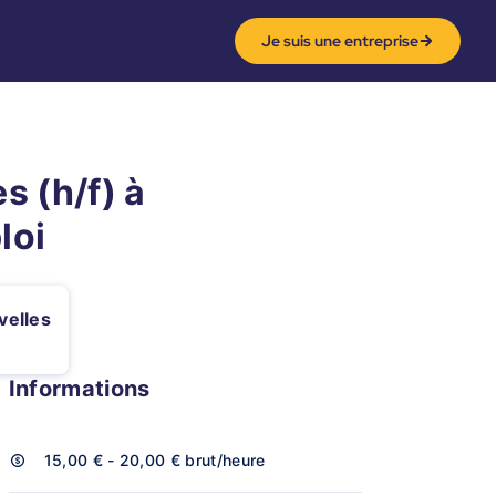
Je suis une entreprise
s (h/f) à
loi
velles
Informations
15,00 € - 20,00 €
brut/heure