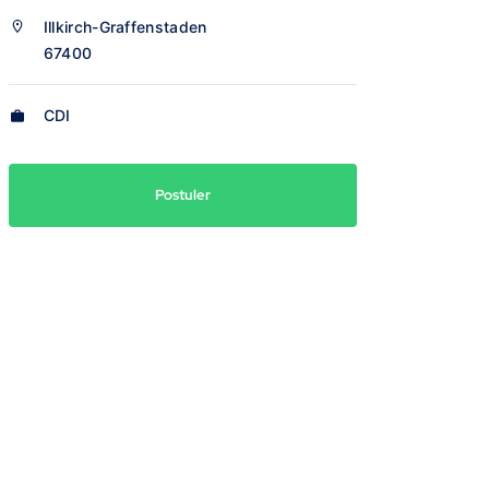
Illkirch-Graffenstaden
67400
CDI
Postuler