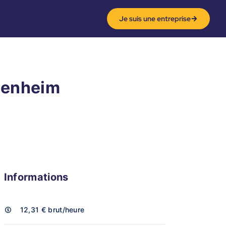
Je suis une entreprise
denheim
Informations
12,31 €
brut/heure