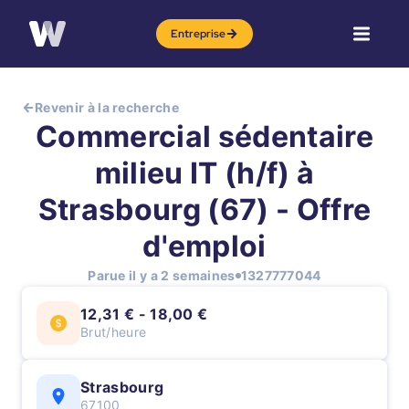
Entreprise
Revenir à la recherche
Commercial sédentaire
milieu IT (h/f) à
Strasbourg (67) - Offre
d'emploi
Parue il y a 2 semaines
1327777044
12,31 € - 18,00 €
Brut/heure
Strasbourg
67100