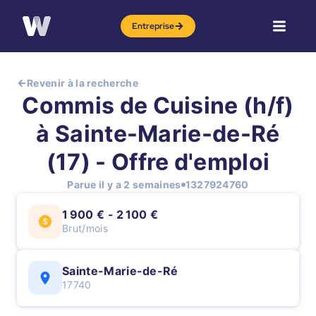
Entreprise
Revenir à la recherche
Commis de Cuisine (h/f)
à Sainte-Marie-de-Ré
(17) - Offre d'emploi
Parue il y a 2 semaines
1327924760
1 900 € - 2 100 €
Brut/mois
Sainte-Marie-de-Ré
17740