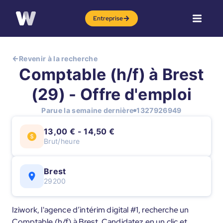
Entreprise
Revenir à la recherche
Comptable (h/f) à Brest
(29) - Offre d'emploi
Parue la semaine dernière
1327926949
13,00 € - 14,50 €
Brut/heure
Brest
29200
Iziwork, l'agence d’intérim digital #1, recherche un
Comptable (h/f) à Brest. Candidatez en un clic et