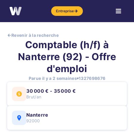
Entreprise
Revenir à la recherche
Comptable (h/f) à
Nanterre (92) - Offre
d'emploi
Parue il y a 2 semaines
1327698676
30 000 € - 35 000 €
Brut/an
Nanterre
92000