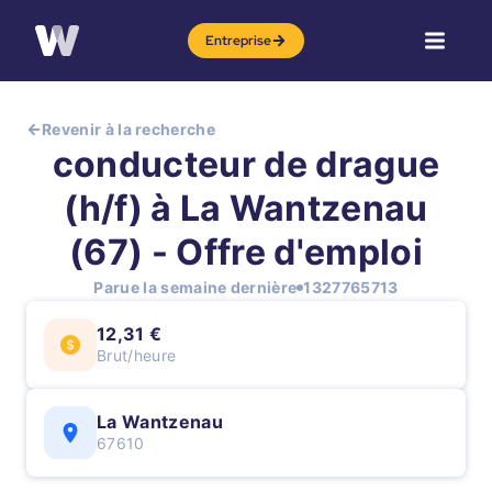
Entreprise
Revenir à la recherche
conducteur de drague
(h/f) à La Wantzenau
(67) - Offre d'emploi
Parue la semaine dernière
1327765713
12,31 €
Brut/heure
La Wantzenau
67610