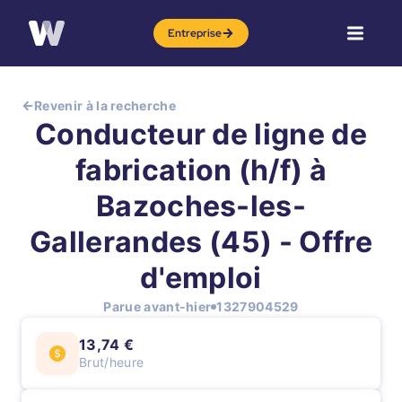
Entreprise
Revenir à la recherche
Conducteur de ligne de
fabrication (h/f) à
Bazoches-les-
Gallerandes (45) - Offre
d'emploi
Parue avant-hier
1327904529
13,74 €
Brut/heure