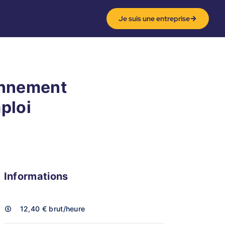
Je suis une entreprise
onnement
mploi
Informations
12,40 €
brut/heure