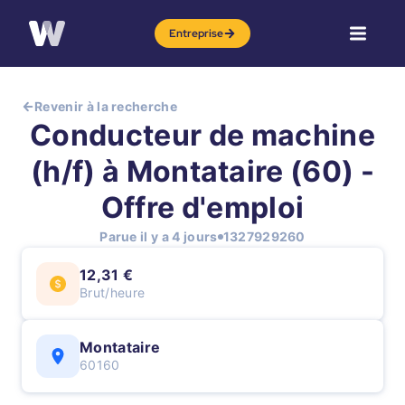
Entreprise
Revenir à la recherche
Conducteur de machine
(h/f) à Montataire (60) -
Offre d'emploi
Parue il y a 4 jours
1327929260
12,31 €
Brut/heure
Montataire
60160