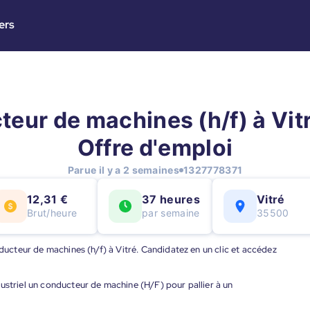
ers
eur de machines (h/f) à Vitr
Offre d'emploi
Parue il y a 2 semaines
1327778371
12,31 €
37 heures
Vitré
Brut/heure
par semaine
35500
nducteur de machines (h/f) à Vitré. Candidatez en un clic et accédez
ustriel un conducteur de machine (H/F) pour pallier à un