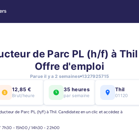
ers
cteur de Parc PL (h/f) à Thil 
Offre d'emploi
Parue il y a 2 semaines
1327925715
12,85 €
35 heures
Thil
Brut/heure
par semaine
01120
nducteur de Parc PL (h/f) à Thil. Candidatez en un clic et accédez à
 / 7h30 - 15h00 / 14h30 - 22h00