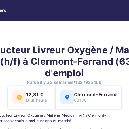
ers
cteur Livreur Oxygène / Ma
(h/f) à Clermont-Ferrand (63
d'emploi
Parue il y a 2 semaines
1327925400
12,31 €
Clermont-Ferrand
Brut/heure
63100
onducteur Livreur Oxygène / Matériel Médical (h/f) à Clermont-
ervices depuis la meilleure app du marché.