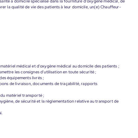
e santé à domicile spécialisé dans la fourniture d'oxygène médical, de
rer la qualité de vie des patients à leur domicile, un(e) Chauffeur-
 de matériel médical et d'oxygène médical au domicile des patients ;
mettre les consignes d'utilisation en toute sécurité ;
des équipements livrés ;
 (bons de livraison, documents de traçabilité, rapports
t du matériel transporté ;
hygiène, de sécurité et la réglementation relative au transport de
i.