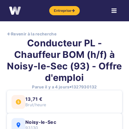
Entreprise
Revenir à la recherche
Conducteur PL -
Chauffeur BOM (h/f) à
Noisy-le-Sec (93) - Offre
d'emploi
Parue il y a 4 jours
1327930132
13,71 €
Brut/heure
Noisy-le-Sec
93130