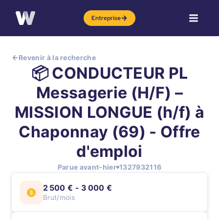
Entreprise
Revenir à la recherche
📦 CONDUCTEUR PL
Messagerie (H/F) –
MISSION LONGUE (h/f) à
Chaponnay (69) - Offre
d'emploi
Parue avant-hier
1327932116
2 500 € - 3 000 €
Brut/mois