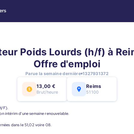
ers
ur Poids Lourds (h/f) à Rei
Offre d'emploi
Parue la semaine dernière
1327931372
13,00 €
Reims
Brut/heure
51100
H/F).
on intérim d'une semaine renouvelable.
rnées dans le 51,02 voire 08.