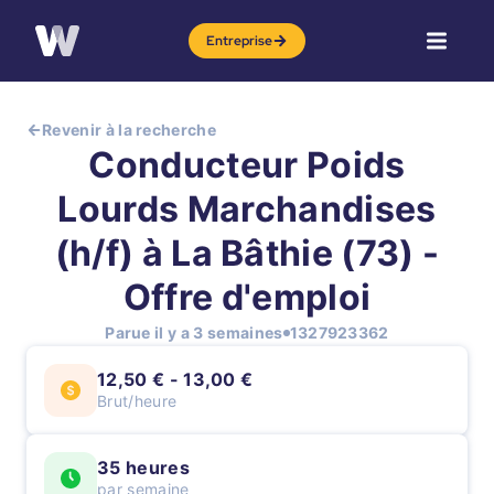
Entreprise
Revenir à la recherche
Conducteur Poids
Lourds Marchandises
(h/f) à La Bâthie (73) -
Offre d'emploi
Parue il y a 3 semaines
1327923362
12,50 € - 13,00 €
Brut/heure
35 heures
par semaine