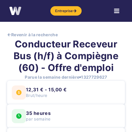
Entreprise
Revenir à la recherche
Conducteur Receveur
Bus (h/f) à Compiègne
(60) - Offre d'emploi
Parue la semaine dernière
1327729627
12,31 € - 15,00 €
Brut/heure
35 heures
par semaine