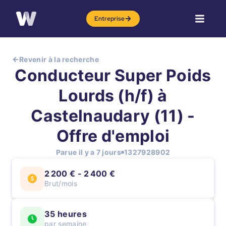
Entreprise
Revenir à la recherche
Conducteur Super Poids
Lourds (h/f) à
Castelnaudary (11) -
Offre d'emploi
Parue il y a 7 jours
1327928902
2 200 € - 2 400 €
Brut/mois
35 heures
par semaine