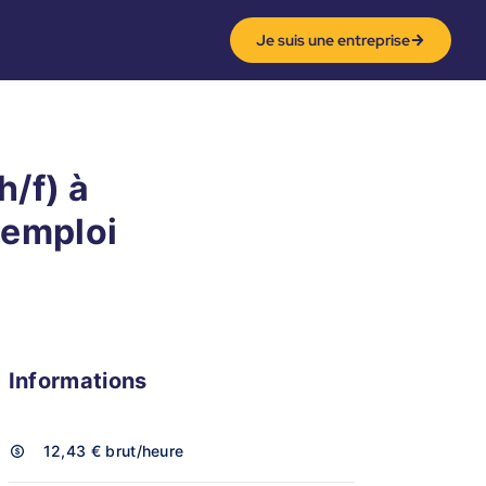
Je suis une entreprise
/f) à
'emploi
Informations
12,43 €
brut/heure