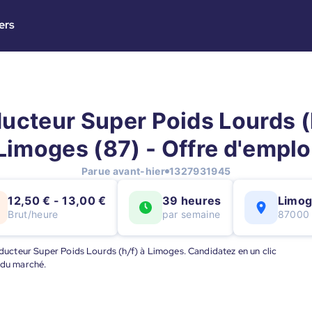
ers
ucteur Super Poids Lourds (h
Limoges (87) - Offre d'emplo
Parue avant-hier
1327931945
12,50 € - 13,00 €
39 heures
Limo
Brut/heure
par semaine
87000
onducteur Super Poids Lourds (h/f) à Limoges. Candidatez en un clic
 du marché.