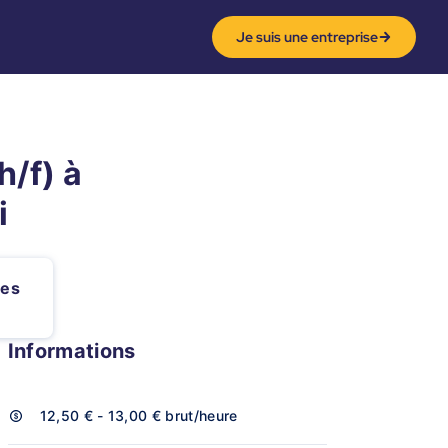
Je suis une entreprise
/f) à
i
ges
Informations
12,50 € - 13,00 €
brut/heure