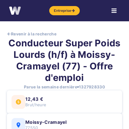
Entreprise
Revenir à la recherche
Conducteur Super Poids
Lourds (h/f) à Moissy-
Cramayel (77) - Offre
d'emploi
Parue la semaine dernière
1327928330
12,43 €
Brut/heure
Moissy-Cramayel
77550