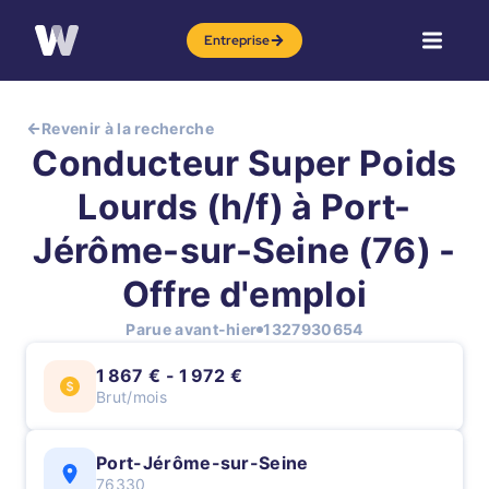
Entreprise
Revenir à la recherche
Conducteur Super Poids
Lourds (h/f) à Port-
Jérôme-sur-Seine (76) -
Offre d'emploi
Parue avant-hier
1327930654
1 867 € - 1 972 €
Brut/mois
Port-Jérôme-sur-Seine
76330