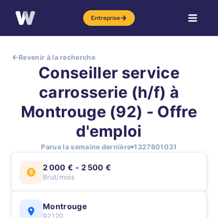
Entreprise
Revenir à la recherche
Conseiller service
carrosserie (h/f) à
Montrouge (92) - Offre
d'emploi
Parue la semaine dernière
1327801031
2 000 € - 2 500 €
Brut/mois
Montrouge
92120