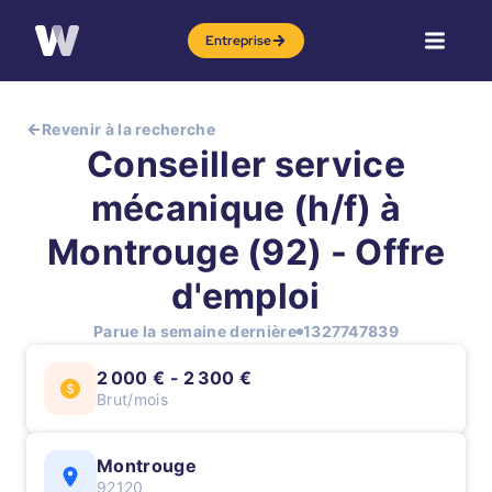
Entreprise
Revenir à la recherche
Conseiller service
mécanique (h/f) à
Montrouge (92) - Offre
d'emploi
Parue la semaine dernière
1327747839
2 000 € - 2 300 €
Brut/mois
Montrouge
92120