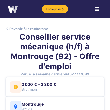
Entreprise
Revenir à la recherche
Conseiller service
mécanique (h/f) à
Montrouge (92) - Offre
d'emploi
Parue la semaine dernière
1327777099
2 000 € - 2 300 €
Brut/mois
Montrouge
92120