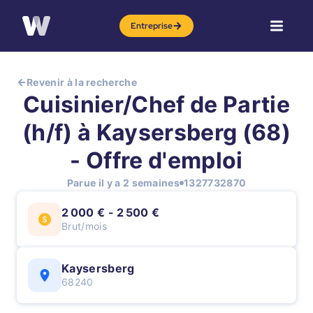
Entreprise
Revenir à la recherche
Cuisinier/Chef de Partie
(h/f) à Kaysersberg (68)
- Offre d'emploi
Parue il y a 2 semaines
1327732870
2 000 € - 2 500 €
Brut/mois
Kaysersberg
68240