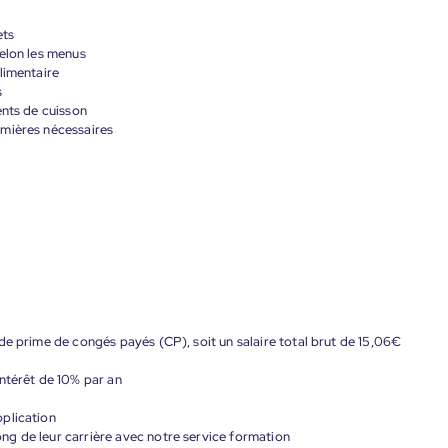
ets
selon les menus
limentaire
s
ents de cuisson
emières nécessaires
de prime de congés payés (CP), soit un salaire total brut de 15,06€
ntérêt de 10% par an
plication
g de leur carrière avec notre service formation