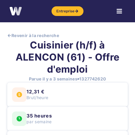
Entreprise
Revenir à la recherche
Cuisinier (h/f) à
ALENCON (61) - Offre
d'emploi
Parue il y a 3 semaines
1327742620
12,31 €
Brut/heure
35 heures
par semaine