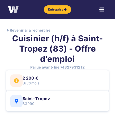
Entreprise
Revenir à la recherche
Cuisinier (h/f) à Saint-
Tropez (83) - Offre
d'emploi
Parue avant-hier
1327931212
2 200 €
Brut/mois
Saint-Tropez
83990