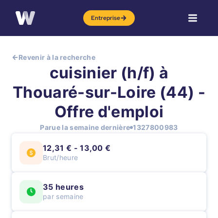
Entreprise
Revenir à la recherche
cuisinier (h/f) à
Thouaré-sur-Loire (44) -
Offre d'emploi
Parue la semaine dernière
1327800983
12,31 € - 13,00 €
Brut/heure
35 heures
par semaine