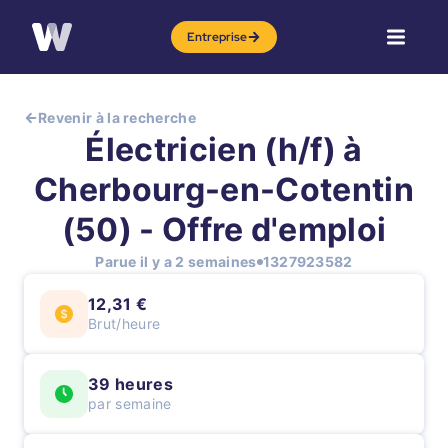
Entreprise
Revenir à la recherche
Électricien (h/f) à
Cherbourg-en-Cotentin
(50) - Offre d'emploi
Parue il y a 2 semaines
1327923582
12,31 €
Brut/heure
39 heures
par semaine