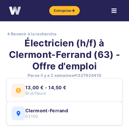
Entreprise
Revenir à la recherche
Électricien (h/f) à
Clermont-Ferrand (63) -
Offre d'emploi
Parue il y a 2 semaines
1327924410
13,00 € - 14,50 €
Brut/heure
Clermont-Ferrand
63100