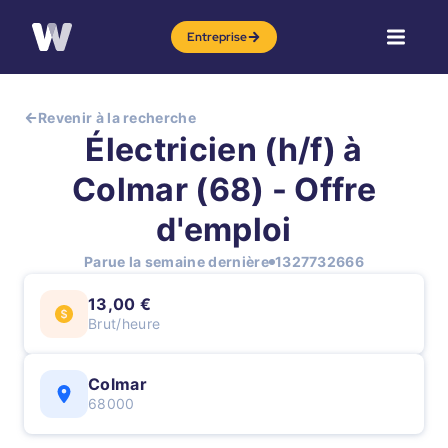
Entreprise
Revenir à la recherche
Électricien (h/f) à
Colmar (68) - Offre
d'emploi
Parue la semaine dernière
1327732666
13,00 €
Brut/heure
Colmar
68000