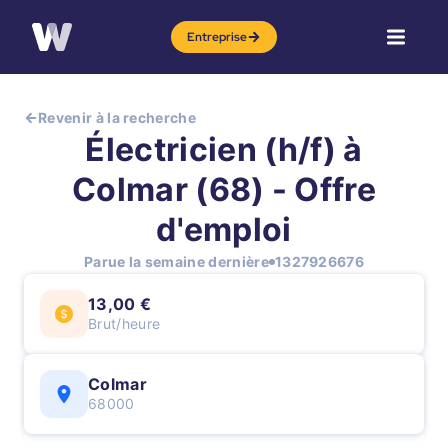
Entreprise
Revenir à la recherche
Électricien (h/f) à
Colmar (68) - Offre
d'emploi
Parue la semaine dernière
1327926676
13,00 €
Brut/heure
Colmar
68000