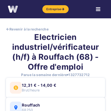
Entreprise
Revenir à la recherche
Electricien
industriel/vérificateur
(h/f) à Rouffach (68) -
Offre d'emploi
Parue la semaine dernière
1327732712
12,31 € - 14,00 €
Brut/heure
Rouffach
68250